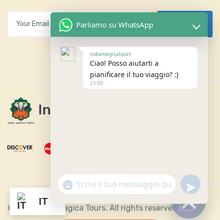
Your Email
Parliamo su WhatsApp
Subscribes
indiamagicatours
Ciao! Posso aiutarti a
pianificare il tuo viaggio? :)
23:00
India Magica Tours
undefine
"+chaty_settings.lang.emoji_picker+"
WhatsApp Message
IT
© 2026 India Magica Tours. All rights reserved