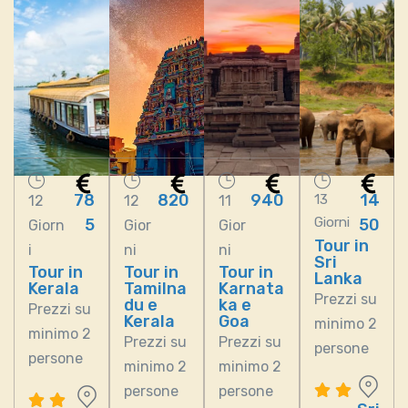
78
820
940
14
13
12
12
11
Giorni
5
50
Giorn
Gior
Gior
Tour in
i
ni
ni
Sri
Tour in
Tour in
Tour in
Lanka
Kerala
Tamilna
Karnata
Prezzi su
du e
ka e
Prezzi su
Kerala
Goa
minimo 2
minimo 2
Prezzi su
Prezzi su
persone
persone
minimo 2
minimo 2
persone
persone