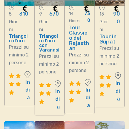
310
670
73
90
14
5
9
15
0
Giorni
0
Gior
Gior
Gior
Tour
ni
ni
ni
Classic
Triangol
Triangol
Tour in
o del
o d'oro
o d'oro
Gujrat
Rajasth
con
Prezzi su
an
Prezzi su
Varanasi
minimo 2
Prezzi su
minimo 2
Prezzi su
persone
minimo 2
persone
minimo 2
persone
persone
In
In
di
In
di
In
a
di
a
di
a
a