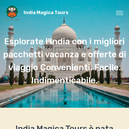
India Magica Tours
Esplorate l'India con i migliori
pacchetti vacanza e offerte di
viaggio
Convenienti. Facile.
Indimenticabile.
India Magica Tours è nata