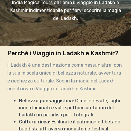
India Magica Tours offriamo il viaggio in Ladakh e
Kashmir indimenticabile per farvi scoprire la magia
del Ladakh.
Perché i Viaggio in Ladakh e Kashmir?
Il Ladakh è una destinazione come nessun’altra, con
la sua miscela unica di bellezza naturale, avventura
e ricchezza culturale. Scopri la magia del Ladakh
con il nostro Viaggio in Ladakh e Kashmir.
Bellezza paesaggistica
: Cime innevate, laghi
incontaminati e valli spettacolari fanno del
Ladakh un paradiso per i fotografi.
Cultura ricca
: Esplorate il patrimonio tibetano-
buddista attraverso monasteri e festival