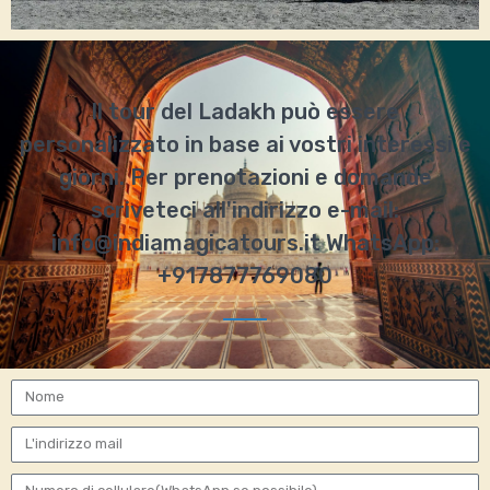
Il tour del Ladakh può essere
personalizzato in base ai vostri interessi e
giorni. Per prenotazioni e domande
scriveteci all'indirizzo e-mail:
info@indiamagicatours.it WhatsApp:
+917877769080