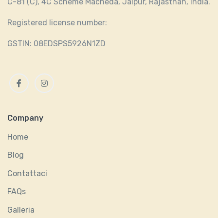
C-81 (C), 4C Scheme Macheda, Jaipur, Rajasthan, India.
Registered license number:
GSTIN: 08EDSPS5926N1ZD
Facebook
Instagram
Company
Home
Blog
Contattaci
FAQs
Galleria