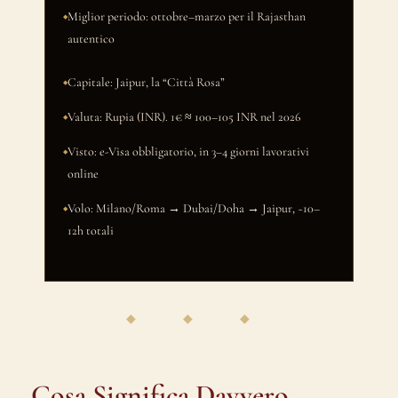
Miglior periodo: ottobre–marzo per il Rajasthan
autentico
Capitale: Jaipur, la “Città Rosa”
Valuta: Rupia (INR). 1€ ≈ 100–105 INR nel 2026
Visto: e-Visa obbligatorio, in 3–4 giorni lavorativi
online
Volo: Milano/Roma → Dubai/Doha → Jaipur, ~10–
12h totali
◆ ◆ ◆
Cosa Significa Davvero