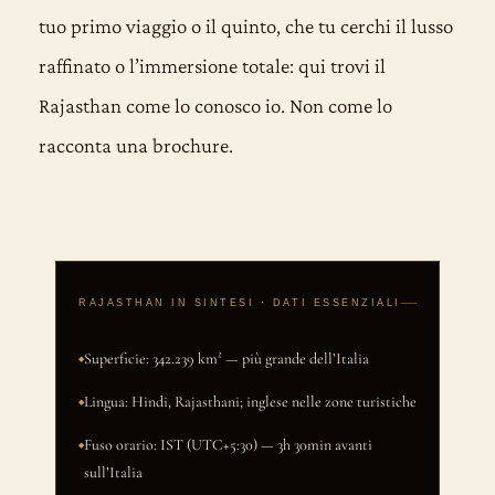
tuo primo viaggio o il quinto, che tu cerchi il lusso
raffinato o l’immersione totale: qui trovi il
Rajasthan come lo conosco io. Non come lo
racconta una brochure.
RAJASTHAN IN SINTESI · DATI ESSENZIALI
Superficie: 342.239 km² — più grande dell’Italia
Lingua: Hindi, Rajasthani; inglese nelle zone turistiche
Fuso orario: IST (UTC+5:30) — 3h 30min avanti
sull’Italia