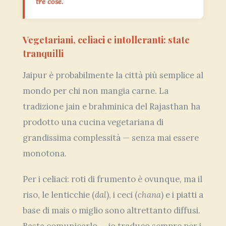
tre cose.
Vegetariani, celiaci e intolleranti: state
tranquilli
Jaipur è probabilmente la città più semplice al
mondo per chi non mangia carne. La
tradizione jain e brahminica del Rajasthan ha
prodotto una cucina vegetariana di
grandissima complessità — senza mai essere
monotona.
Per i celiaci: roti di frumento è ovunque, ma il
riso, le lenticchie (
dal
), i ceci (
chana
) e i piatti a
base di mais o miglio sono altrettanto diffusi.
Basta comunicarlo — io traduco sempre per i