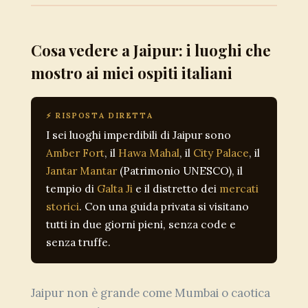
Cosa vedere a Jaipur: i luoghi che
mostro ai miei ospiti italiani
⚡ RISPOSTA DIRETTA
I sei luoghi imperdibili di Jaipur sono
Amber Fort
, il
Hawa Mahal
, il
City Palace
, il
Jantar Mantar
(Patrimonio UNESCO), il
tempio di
Galta Ji
e il distretto dei
mercati
storici
. Con una guida privata si visitano
tutti in due giorni pieni, senza code e
senza truffe.
Jaipur non è grande come Mumbai o caotica