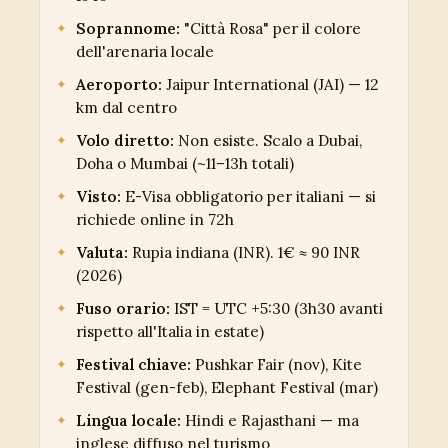
Soprannome:
"Città Rosa" per il colore
dell'arenaria locale
Aeroporto:
Jaipur International (JAI) — 12
km dal centro
Volo diretto:
Non esiste. Scalo a Dubai,
Doha o Mumbai (~11–13h totali)
Visto:
E-Visa obbligatorio per italiani — si
richiede online in 72h
Valuta:
Rupia indiana (INR). 1€ ≈ 90 INR
(2026)
Fuso orario:
IST = UTC +5:30 (3h30 avanti
rispetto all'Italia in estate)
Festival chiave:
Pushkar Fair (nov), Kite
Festival (gen-feb), Elephant Festival (mar)
Lingua locale:
Hindi e Rajasthani — ma
inglese diffuso nel turismo