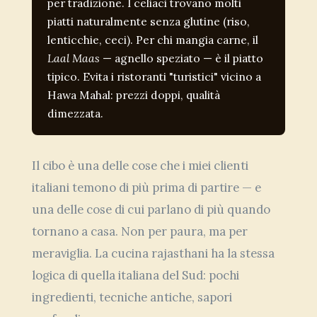
per tradizione. I celiaci trovano molti
piatti naturalmente senza glutine (riso,
lenticchie, ceci). Per chi mangia carne, il
Laal Maas
— agnello speziato — è il piatto
tipico. Evita i ristoranti "turistici" vicino a
Hawa Mahal: prezzi doppi, qualità
dimezzata.
Il cibo è una delle cose che i miei clienti
italiani temono di più prima di partire — e
una delle cose di cui parlano di più quando
tornano a casa. Non per paura, ma per
meraviglia. La cucina rajasthani ha la stessa
logica di quella italiana del Sud: pochi
ingredienti, tecniche antiche, sapori