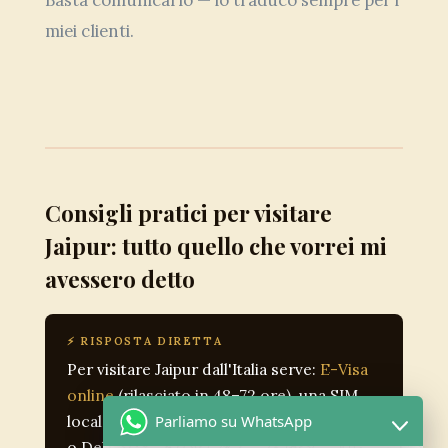
miei clienti.
Consigli pratici per visitare
Jaipur: tutto quello che vorrei mi
avessero detto
⚡ RISPOSTA DIRETTA
Per visitare Jaipur dall'Italia serve:
E-Visa
online
(rilasciato in 48–72 ore), una SIM
locale acquistata all'aeroporto di Mumbai
Parliamo su WhatsApp
o Delhi, abbigliamento che copre le spalle