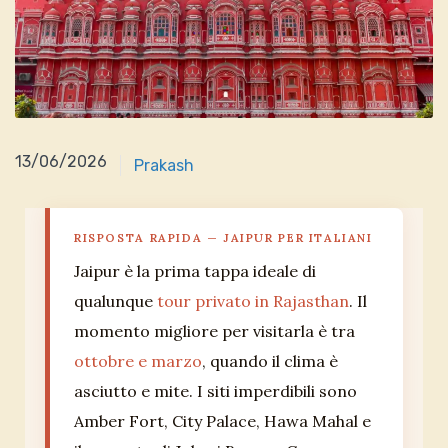
11/06/2026
13/06/2026
Prakash
RISPOSTA RAPIDA — JAIPUR PER ITALIANI
Jaipur è la prima tappa ideale di
qualunque
tour privato in Rajasthan
. Il
momento migliore per visitarla è tra
ottobre e marzo
, quando il clima è
asciutto e mite. I siti imperdibili sono
Amber Fort, City Palace, Hawa Mahal e