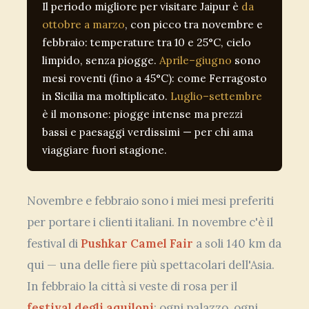
Il periodo migliore per visitare Jaipur è
da
ottobre a marzo
, con picco tra novembre e
febbraio: temperature tra 10 e 25°C, cielo
limpido, senza piogge.
Aprile–giugno
sono
mesi roventi (fino a 45°C): come Ferragosto
in Sicilia ma moltiplicato.
Luglio–settembre
è il monsone: piogge intense ma prezzi
bassi e paesaggi verdissimi — per chi ama
viaggiare fuori stagione.
Novembre e febbraio sono i miei mesi preferiti
per portare i clienti italiani. In novembre c'è il
festival di
Pushkar Camel Fair
a soli 140 km da
qui — una delle fiere più spettacolari dell'Asia.
In febbraio la città si veste di rosa per il
festival degli aquiloni
: ogni palazzo, ogni